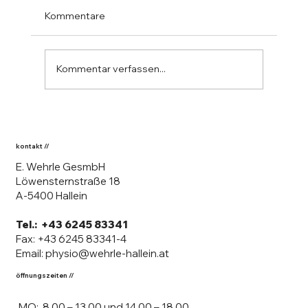
Kommentare
Kommentar verfassen...
Amela und Sabrina, Lehrlinge: Ersetzt
die KI künftig unseren Arzt?
kontakt //
E. Wehrle GesmbH
Löwensternstraße 18
A-5400 Hallein
Tel.:
+43 6245 83341
Fax: +43 6245 83341-4
Email:
physio@wehrle-hallein.at
öffnungszeiten //
MO: 8.00 – 13.00 und 14.00 – 18.00